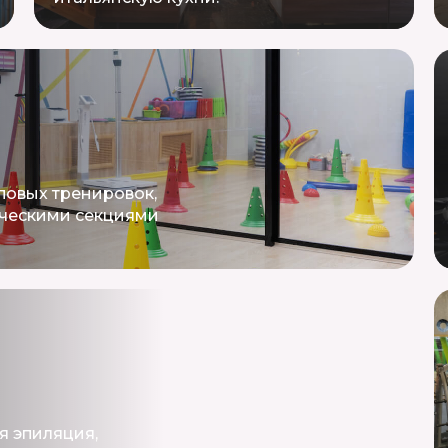
пповых тренировок,
рческими секциями
я эпиляция,