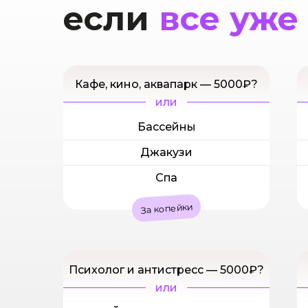
если
все уже
Кафе, кино, аквапарк — 5000₽?
или
Бассейны
Джакузи
Спа
За копейки
Психолог и антистресс — 5000₽?
или