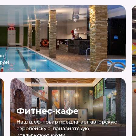
йн
урой
Фитнес-кафе
Наш шеф-повар предлагает авторскую,
европейскую, паназиатскую,
итальянскую кухни.