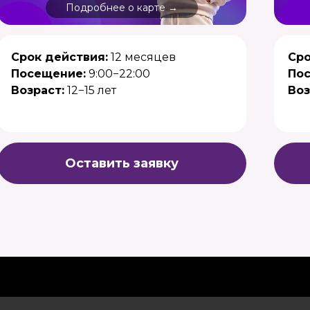
Подробнее о карте →
Срок действия:
12 месяцев
Сро
Посещение:
9:00−22:00
По
Возраст:
12−15 лет
Воз
Оставить заявку