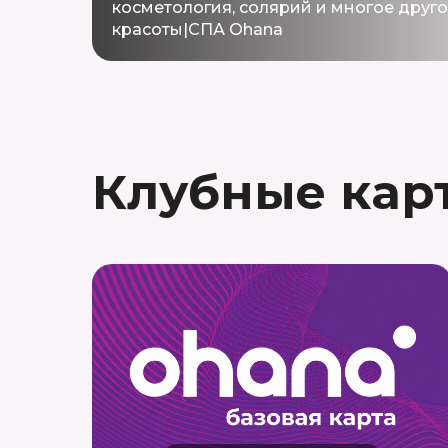
косметология, солярий и многое друго
красоты|СПА Ohana
Клубные кар