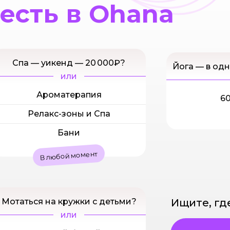
 есть в Ohana
Спа — уикенд — 20 000₽?
Йога — в одн
или
Ароматерапия
60
Релакс-зоны и Спа
Бани
В любой момент
Мотаться на кружки с детьми?
Ищите, гд
или