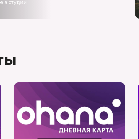
е в студии
ты