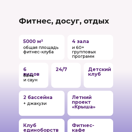
Фитнес, досуг, отдых
5000 м²
4 зала
общая площадь
и 60+
фитнес-клуба
групповых
программ
6
24/7
Детский
видов
клуб
бань
и саун
2 бассейна
Летний
проект
+ джакузи
«Крыша»
Клуб
Фитнес-
единоборств
кафе