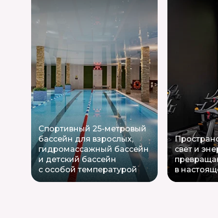
Спортивный 25-метровый
бассейн для взрослых,
Пространс
гидромассажный бассейн
свет и эне
и детский бассейн
превраща
с особой температурой
в настоящ