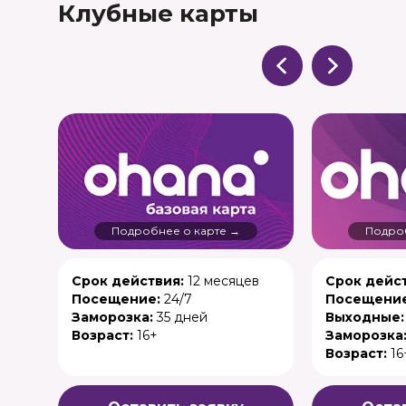
Клубные карты
Подробнее о карте →
Подроб
Срок действия:
12 месяцев
Срок дейст
Посещение:
24/7
Посещение
Заморозка:
35 дней
Выходные:
Возраст:
16+
Заморозка
Возраст:
16
+7