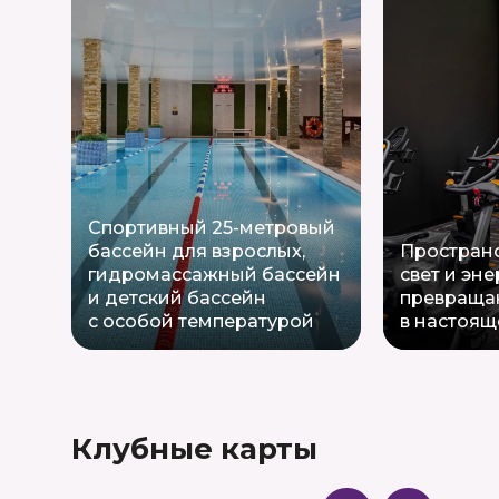
Спортивный 25-метровый
бассейн для взрослых,
Пространс
гидромассажный бассейн
свет и эне
и детский бассейн
превраща
с особой температурой
в настоящ
Клубные карты