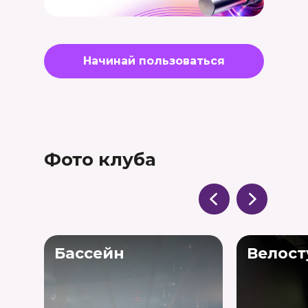
Начинай пользоваться
Фото клуба
Бассейн
Велост