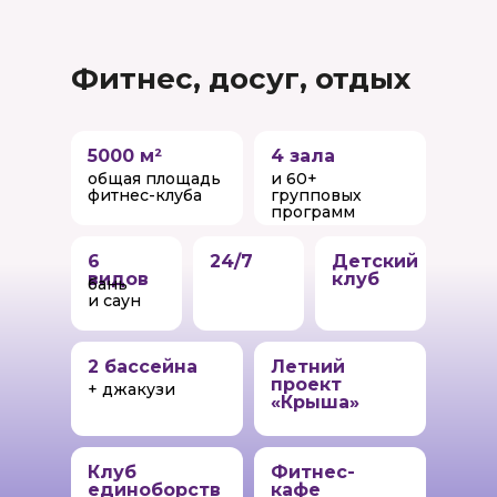
Фитнес, досуг, отдых
5000 м²
4 зала
общая площадь
и 60+
фитнес-клуба
групповых
программ
6
24/7
Детский
видов
клуб
бань
и саун
2 бассейна
Летний
проект
+ джакузи
«Крыша»
Клуб
Фитнес-
единоборств
кафе