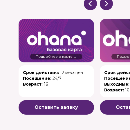
Подробнее о карте →
Подроб
Срок действия:
12 месяцев
Срок дейст
Посещение:
24/7
Посещение
Возраст:
16+
Выходные:
Возраст:
16
Оставить заявку
Оста