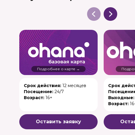
Подробнее о карте →
Подроб
Срок действия:
12 месяцев
Срок дейст
Посещение:
24/7
Посещение
Возраст:
16+
Выходные:
Возраст:
16
Оставить заявку
Оста