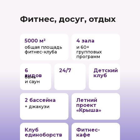
Фитнес, досуг, отдых
5000 м²
4 зала
общая площадь
и 60+
фитнес-клуба
групповых
программ
6
24/7
Детский
видов
клуб
бань
и саун
2 бассейна
Летний
проект
+ джакузи
«Крыша»
Клуб
Фитнес-
единоборств
кафе