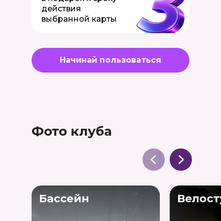
действия
выбранной карты
Начинай пользоваться
Фото клуба
Бассейн
Велост