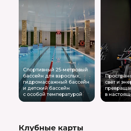
Спортивный 25-метровый
бассейн для взрослых,
Пространс
гидромассажный бассейн
свет и эне
и детский бассейн
превраща
с особой температурой
в настоящ
Клубные карты